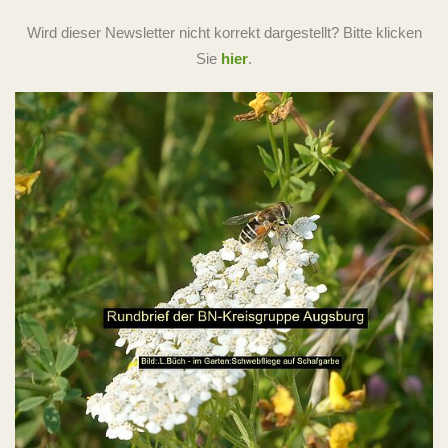
Wird dieser Newsletter nicht korrekt dargestellt? Bitte klicken
Sie
hier
.