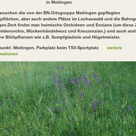
n Meitingen
besuchen die von der BN-Ortsgruppe Meitingen gepflegten
opﬂächen, aber auch andere Plätze im Lechauwald und die Bahng
ngen.Dort ﬁndet man heimische Orchideen und Enziane (um diese 
midenorchis, Mückenhändelwurz und Kreuzenzian.) und auch and
ne Blühpﬂanzen wie z.B. Sumpfgladiole und Hügelmeister.
fpunkt: Meitingen, Parkplatz beim TSV-Sportplatz
weitere
rmationen