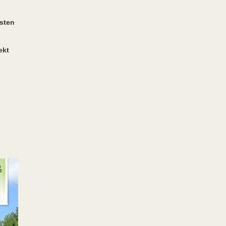
hsten
ekt