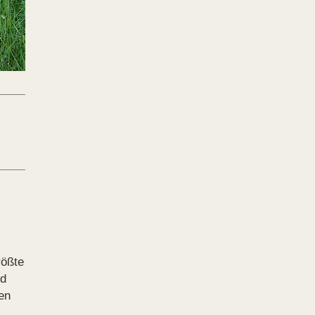
rößte
nd
en