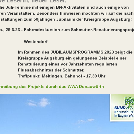
be Leserin, lieber Leser,
die Juli-Termine mit einigen BN-Aktivitäten und auch einige von
ren Veranstaltern. Besonders hinweisen möchten wir auf die näc
nstaltungen zum 50jährigen Jubiläum der Kreisgruppe Augsburg:
., 29.6.23 - Fahrradexkursion zum Schmutter-Renaturierungsproj
estendorf
Im Rahmen des JUBILÄUMSPROGRAMMS 2023 zeigt die
isgruppe Augsburg ein gelungenes Beispiel einer
aturierung eines vor Jahrzehnten regulierten
ssabschnittes der Schmutter.
ffpunkt: Meitingen, Bahnhof - 17.30 Uhr
hreibung des Projekts durch das WWA Donauwörth