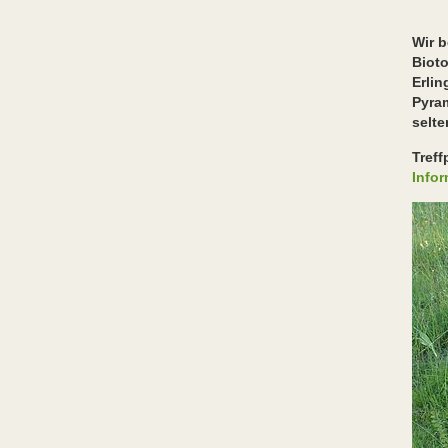
i
Wir 
Biot
Erli
Pyra
selte
Tref
Info