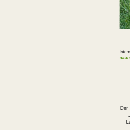
Inter
natur
Der 
U
L