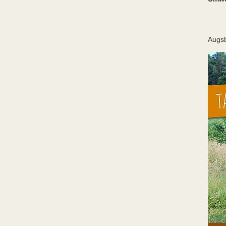
Im 
Kre
Ort:
Augs