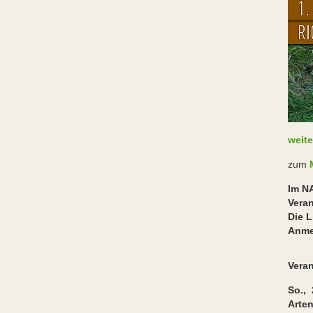
weite
zum
M
Im NA
Vera
Die L
Anme
Vera
So., 
Arten