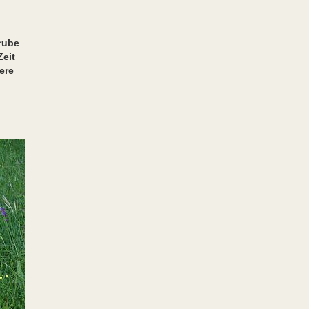
rube
Zeit
ere