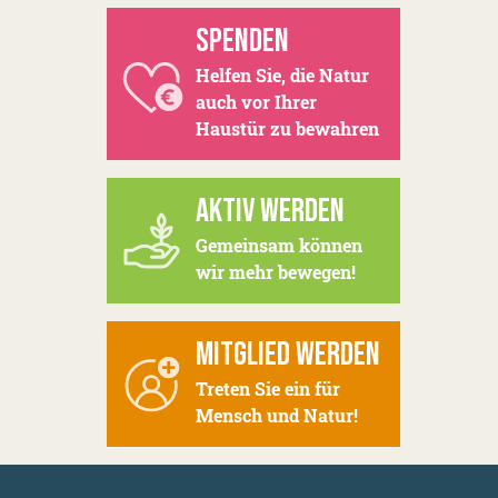
SPENDEN
Helfen Sie, die Natur
auch vor Ihrer
Haustür zu bewahren
AKTIV WERDEN
Gemeinsam können
wir mehr bewegen!
MITGLIED WERDEN
Treten Sie ein für
Mensch und Natur!