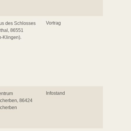
Vortrag
us des Schlosses
thal, 86551
-Klingen).
Infostand
entrum
scherben, 86424
scherben