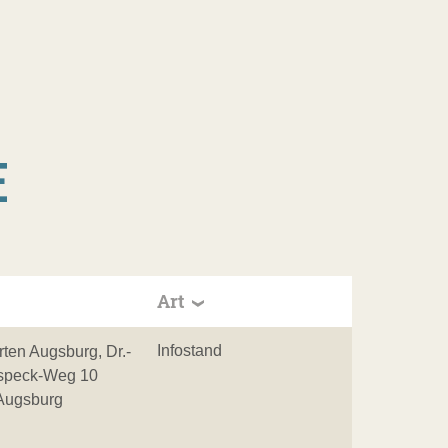
E
Art
Infostand
rten Augsburg, Dr.-
speck-Weg 10
Augsburg