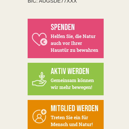
BIC: AUGSDE77XXX
SPENDEN
Helfen Sie, die Natur
auch vor Ihrer
Haustür zu bewahren
AKTIV WERDEN
Gemeinsam können
wir mehr bewegen!
MITGLIED WERDEN
Treten Sie ein für
Mensch und Natur!