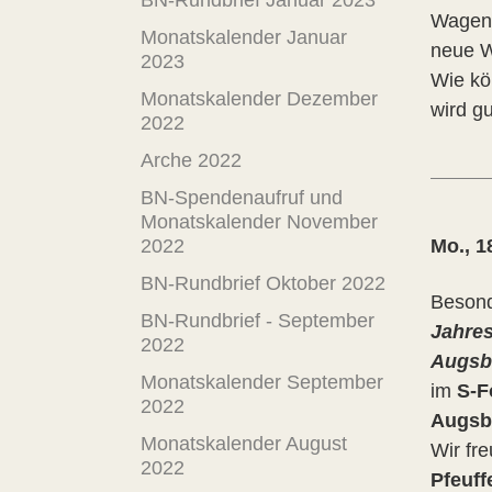
BN-Rundbrief Januar 2023
Wagenh
Monatskalender Januar
neue W
2023
Wie kö
Monatskalender Dezember
wird g
2022
Arche 2022
BN-Spendenaufruf und
Monatskalender November
Mo., 1
2022
BN-Rundbrief Oktober 2022
Besond
BN-Rundbrief - September
Jahre
2022
Augsbu
Monatskalender September
im
S-F
2022
Augsb
Monatskalender August
Wir fr
2022
Pfeuff