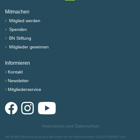
Nach oben scrollen
Mitmachen
›
Mitglied werden
›
Spenden
›
BN Stiftung
›
Mitglieder gewinnen
Informieren
›
Kontakt
›
Newsletter
›
Mitgliederservice
Facebook
Instagram
YouTube
›
Impressum und Datenschutz
Der BUND Naturschutz ist laut Bescheid mit der Steuernummer 244/147/80055 vom