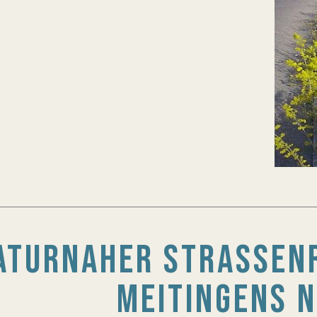
ATURNAHER STRASSENRA
EITINGENS 