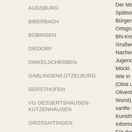
Der Ma
AUGSBURG
Spätso
Bürger
BIBERBACH
Ortsgr
BOBINGEN
BN-Kre
Grußwo
DIEDORF
Nachwu
Jugend
DINKELSCHERBEN
Möckl.
GABLINGEN/LÜTZELBURG
Wie in
(Obst 
GERSTHOFEN
Olivenö
Wurst)
VG GESSERTSHAUSEN-
sanfte
KUTZENHAUSEN
Kunsth
GROSSAITINGEN
Inform