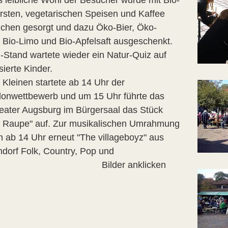
s leibliche Wohl der Besucher wurde mit Bio-
rsten, vegetarischen Speisen und Kaffee
chen gesorgt und dazu Öko-Bier, Öko-
 Bio-Limo und Bio-Apfelsaft ausgeschenkt.
Stand wartete wieder ein Natur-Quiz auf
sierte Kinder.
 Kleinen startete ab 14 Uhr der
llonwettbewerb und um 15 Uhr führte das
eater Augsburg im Bürgersaal das Stück
e Raupe" auf. Zur musikalischen Umrahmung
en ab 14 Uhr erneut "The villageboyz" aus
dorf Folk, Country, Pop und
k. Bilder anklicken