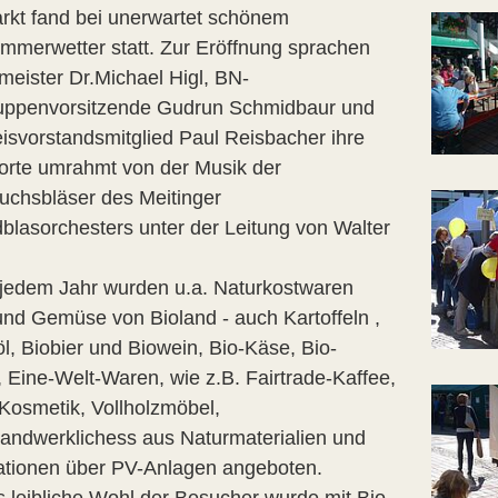
rkt fand bei unerwartet schönem
mmerwetter statt. Zur Eröffnung sprachen
meister Dr.Michael Higl, BN-
uppenvorsitzende Gudrun Schmidbaur und
isvorstandsmitglied Paul Reisbacher ihre
rte umrahmt von der Musik der
chsbläser des Meitinger
blasorchesters unter der Leitung von Walter
 jedem Jahr wurden u.a. Naturkostwaren
und Gemüse von Bioland - auch Kartoffeln ,
l, Biobier und Biowein, Bio-Käse, Bio-
, Eine-Welt-Waren, wie z.B. Fairtrade-Kaffee,
 Kosmetik, Vollholzmöbel,
andwerklichess aus Naturmaterialien und
ationen über PV-Anlagen angeboten.