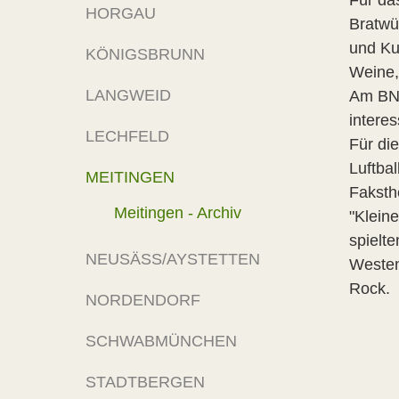
Für da
HORGAU
Bratwü
und Ku
KÖNIGSBRUNN
Weine,
LANGWEID
Am BN-
interes
LECHFELD
Für die
Luftba
MEITINGEN
Faksth
Meitingen - Archiv
"Klein
spielt
NEUSÄSS/AYSTETTEN
Westen
Roc
NORDENDORF
SCHWABMÜNCHEN
STADTBERGEN