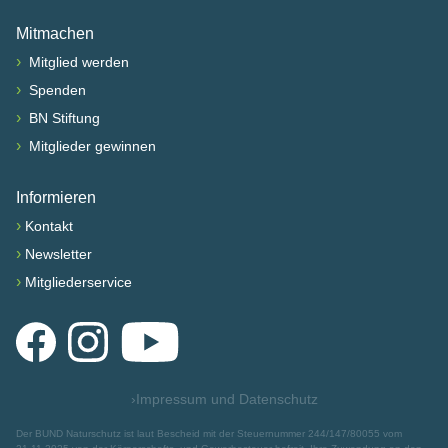
Mitmachen
›
Mitglied werden
›
Spenden
›
BN Stiftung
›
Mitglieder gewinnen
Informieren
›
Kontakt
›
Newsletter
›
Mitgliederservice
Facebook
Instagram
YouTube
›
Impressum und Datenschutz
Der BUND Naturschutz ist laut Bescheid mit der Steuernummer 244/147/80055 vom