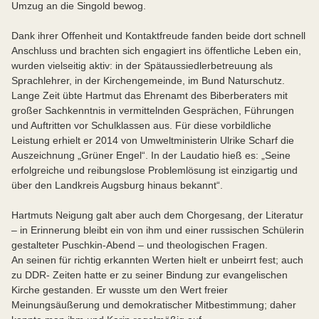
Umzug an die Singold bewog.
Dank ihrer Offenheit und Kontaktfreude fanden beide dort schnell
Anschluss und brachten sich engagiert ins öffentliche Leben ein,
wurden vielseitig aktiv: in der Spätaussiedlerbetreuung als
Sprachlehrer, in der Kirchengemeinde, im Bund Naturschutz.
Lange Zeit übte Hartmut das Ehrenamt des Biberberaters mit
großer Sachkenntnis in vermittelnden Gesprächen, Führungen
und Auftritten vor Schulklassen aus. Für diese vorbildliche
Leistung erhielt er 2014 von Umweltministerin Ulrike Scharf die
Auszeichnung „Grüner Engel“. In der Laudatio hieß es: „Seine
erfolgreiche und reibungslose Problemlösung ist einzigartig und
über den Landkreis Augsburg hinaus bekannt“.
Hartmuts Neigung galt aber auch dem Chorgesang, der Literatur
– in Erinnerung bleibt ein von ihm und einer russischen Schülerin
gestalteter Puschkin-Abend – und theologischen Fragen.
An seinen für richtig erkannten Werten hielt er unbeirrt fest; auch
zu DDR- Zeiten hatte er zu seiner Bindung zur evangelischen
Kirche gestanden. Er wusste um den Wert freier
Meinungsäußerung und demokratischer Mitbestimmung; daher