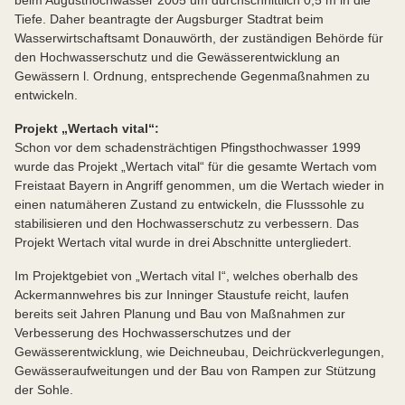
beim Augusthochwasser 2005 um durchschnittlich 0,5 m in die
Tiefe. Daher beantragte der Augsburger Stadtrat beim
Wasserwirtschaftsamt Donauwörth, der zuständigen Behörde für
den Hochwasserschutz und die Gewässerentwicklung an
Gewässern l. Ordnung, entsprechende Gegenmaßnahmen zu
entwickeln.
Projekt „Wertach vital“:
Schon vor dem schadensträchtigen Pfingsthochwasser 1999
wurde das Projekt „Wertach vital“ für die gesamte Wertach vom
Freistaat Bayern in Angriff genommen, um die Wertach wieder in
einen natumäheren Zustand zu entwickeln, die Flusssohle zu
stabilisieren und den Hochwasserschutz zu verbessern. Das
Projekt Wertach vital wurde in drei Abschnitte untergliedert.
Im Projektgebiet von „Wertach vital I“, welches oberhalb des
Ackermannwehres bis zur Inninger Staustufe reicht, laufen
bereits seit Jahren Planung und Bau von Maßnahmen zur
Verbesserung des Hochwasserschutzes und der
Gewässerentwicklung, wie Deichneubau, Deichrückverlegungen,
Gewässeraufweitungen und der Bau von Rampen zur Stützung
der Sohle.