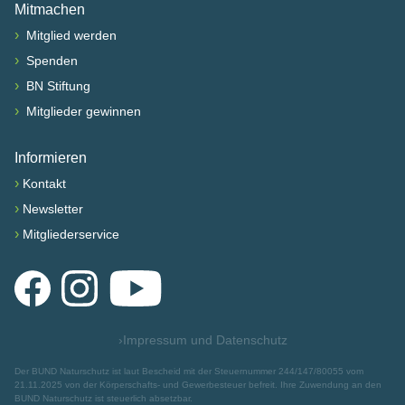
Mitmachen
›
Mitglied werden
›
Spenden
›
BN Stiftung
›
Mitglieder gewinnen
Informieren
›
Kontakt
›
Newsletter
›
Mitgliederservice
Facebook
Instagram
YouTube
›
Impressum und Datenschutz
Der BUND Naturschutz ist laut Bescheid mit der Steuernummer 244/147/80055 vom
21.11.2025 von der Körperschafts- und Gewerbesteuer befreit. Ihre Zuwendung an den
BUND Naturschutz ist steuerlich absetzbar.