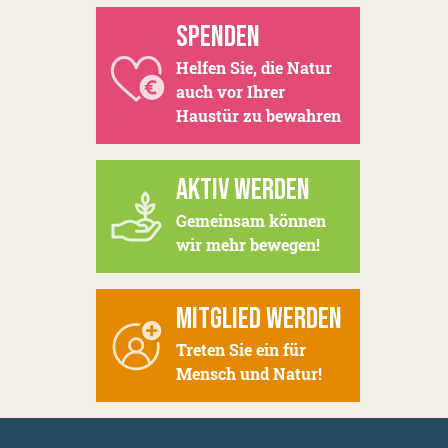
SPENDEN
Helfen Sie, die Natur
auch vor Ihrer
Haustür zu bewahren
AKTIV WERDEN
Gemeinsam können
wir mehr bewegen!
MITGLIED WERDEN
Treten Sie ein für
Mensch und Natur!