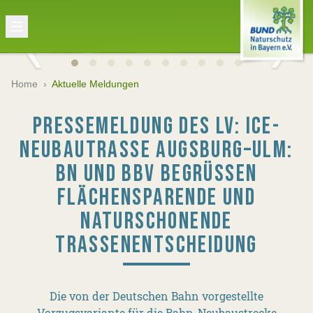
Home
›
Aktuelle Meldungen
PRESSEMELDUNG DES LV: ICE-
NEUBAUTRASSE AUGSBURG–ULM:
BN UND BBV BEGRÜSSEN F
LÄCHENSPARENDE UND N
ATURSCHONENDE T
RASSENENTSCHEIDUNG
Die von der Deutschen Bahn vorgestellte
Vorzugsvariante für die Bahn-Neubaustrecke