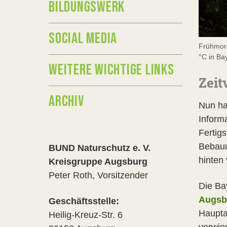
BILDUNGSWERK
SOCIAL MEDIA
Frühmorg
°C in Ba
WEITERE WICHTIGE LINKS
Zeit
ARCHIV
Nun ha
Inform
Fertigs
Bebauu
BUND Naturschutz e. V.
hinten
Kreisgruppe Augsburg
Peter Roth, Vorsitzender
Die Ba
Augsb
Geschäftsstelle:
Haupta
Heilig-Kreuz-Str. 6
verwie