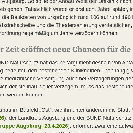
n Augsburg. So sollte der Anbau West der Uniklinik nach
ieb gehen. Tatsächlich wurde er erst acht Jahre später, 
n die Baukosten von ursprünglich rund 106 auf rund 190 
tätsdrehscheibe und die Theatersanierung verdeutlichen
ordnung regelmäßig um Jahre verzögern können.
 Zeit eröffnet neue Chancen für die
ND Naturschutz hat das Zeitargument deshalb von Anfang
g bedeutet, den bestehenden Klinikbetrieb unabhängig 
ie medizinische Versorgung auch bei Verzögerungen des 
 sich der Neubau weiter verzögern, muss das bestehend
ben werden können.
ubau im Baufeld „Ost“, wie ihn unter anderem die Stadt
26
), der Landkreis Augsburg und der BUND Naturschutz 
ruppe Augsburg, 28.4.2026
), erfordert zwar eine aufw