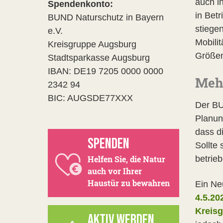
auch i
Spendenkonto:
in Betr
BUND Naturschutz in Bayern
stiege
e.V.
Mobili
Kreisgruppe Augsburg
Größen
Stadtsparkasse Augsburg
IBAN: DE19 7205 0000 0000
Mehr
2342 94
BIC: AUGSDE77XXX
Der BU
Planun
dass d
SPENDEN
Sollte
betrie
Helfen Sie, die Natur
auch vor Ihrer
Haustür zu bewahren
Ein Ne
4.5.20
Kreisg
AKTIV WERDEN