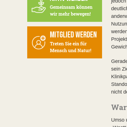
jedoch
Gemeinsam können
deutli
wir mehr bewegen!
anderw
Nutzun
werden
MITGLIED WERDEN
Projekt
Treten Sie ein für
Gewich
Mensch und Natur!
Gerade
sein Z
Klinikp
Stando
nicht 
Waru
Umso un