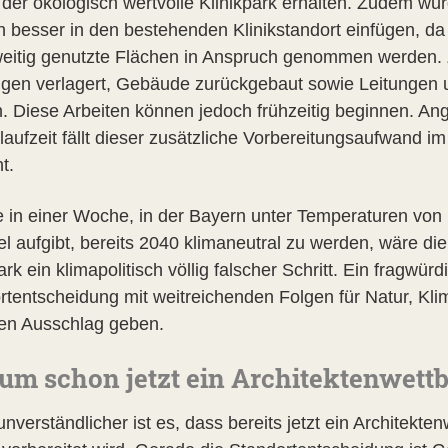
 der ökologisch wertvolle Klinikpark erhalten. Zudem wü
ch besser in den bestehenden Klinik­standort einfügen, d
eitig genutzte Flächen in Anspruch genommen werden.
gen verlagert, Gebäude zurückgebaut sowie Leitungen u
. Diese Arbeiten können jedoch frühzeitig beginnen. Ang
laufzeit fällt dieser zusätzliche Vorbereitungsaufwand i
t.
 in einer Woche, in der Bayern unter Temperaturen von ü
iel aufgibt, bereits 2040 klimaneutral zu werden, wäre 
ark ein klimapolitisch völlig falscher Schritt. Ein fragwürd
rtentscheidung mit weitreichenden Folgen für Natur, Kl
den Ausschlag geben.
m schon jetzt ein Architektenwett
verständlicher ist es, dass bereits jetzt ein Architekte