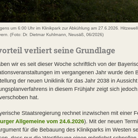
ens um 6:00 Uhr im Klinikpark zur Abkühlung am 27.6.2026. Hitzewelle
yern. (Foto: Dr. Dietmar Kuhlmann, Neusäß, 06/2026)
vorteil verliert seine Grundlage
ben wir es seit dieser Woche schriftlich von der Bayeris
ationsveranstaltungen im vergangenen Jahr wurde den B
tellung der neuen Uniklinik für das Jahr 2038 in Aussich
ngsplanverfahrens in diesem Frühjahr zeigt sich jedoch,
 verschoben hat.
yerische Staatsregierung rechnet inzwischen mit einer F
urger Allgemeine vom 24.6.2026
). Mit der neuen Termi
rgument für die Bebauung des Klinikparks im Westen s
sen, dass nur die Westlösung einen möglichst schnelle